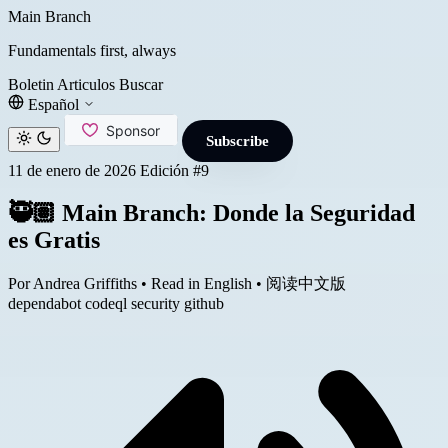
Main Branch
Fundamentals first, always
Boletin
Articulos
Buscar
Español
Subscribe
11 de enero de 2026
Edición #9
🥷🏽 Main Branch: Donde la Seguridad
es Gratis
Por Andrea Griffiths
•
Read in English
•
阅读中文版
dependabot
codeql
security
github