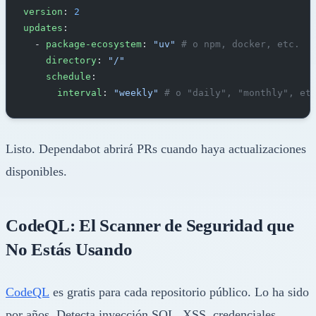
version
: 
2
updates
:
  - 
package-ecosystem
: 
"uv"
 # o npm, docker, etc.
    directory
: 
"/"
    schedule
:
      interval
: 
"weekly"
 # o "daily", "monthly", et
Listo. Dependabot abrirá PRs cuando haya actualizaciones
disponibles.
CodeQL: El Scanner de Seguridad que
No Estás Usando
CodeQL
es gratis para cada repositorio público. Lo ha sido
por años. Detecta inyección SQL, XSS, credenciales