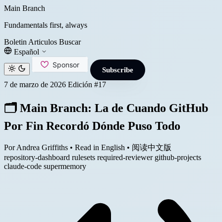
Main Branch
Fundamentals first, always
Boletin
Articulos
Buscar
Español
Subscribe
7 de marzo de 2026
Edición #17
🗂️ Main Branch: La de Cuando GitHub
Por Fin Recordó Dónde Puso Todo
Por Andrea Griffiths
•
Read in English
•
阅读中文版
repository-dashboard
rulesets
required-reviewer
github-projects
claude-code
supermemory