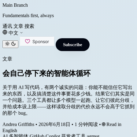
Main Branch
Fundamentals first, always
通讯
文章
搜索
中文
Subscribe
文章
会自己停下来的智能体循环
关于用 AI 写代码，有两个诚实的问题：你能不能信任它写出
来的东西，以及搞清楚这件事要花多少钱。结果它们其实是同
一个问题。三个工具都让多个模型一起跑、让它们彼此分歧，
并给成本设上限——这样读取分歧的代价永远不会高于它抓到
的那个 bug。
Andrea Griffiths
•
2026年6月18日
•
1 分钟阅读
•
🌐 Read in
English
AI
多智能体
GitHub Copilot
开发者工具
agmsg